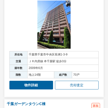
千葉県千葉市中央区長洲1-3-9
所在地
ＪＲ内房線 本千葉駅 徒歩3分
交通
2009年6月
築年数
地上14階
70戸
階数
総戸数
物件詳細
売却査定
千葉ガーデンタウンC棟
募集