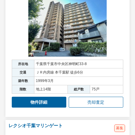
千葉県千葉市中央区神明町33-8
所在地
ＪＲ内房線 本千葉駅 徒歩6分
交通
1999年3月
築年数
地上14階
75戸
階数
総戸数
物件詳細
売却査定
レクシオ千葉マリンゲート
募集