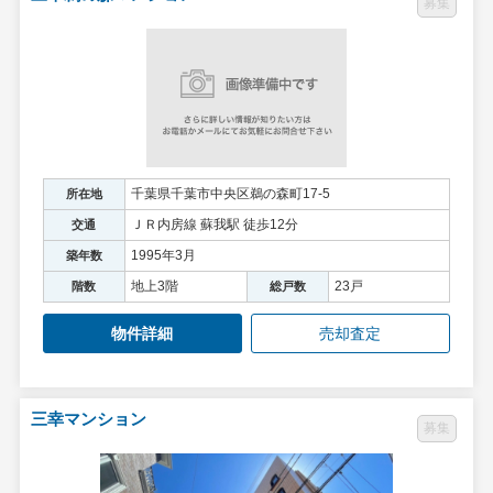
募集
千葉県千葉市中央区鵜の森町17-5
所在地
ＪＲ内房線 蘇我駅 徒歩12分
交通
1995年3月
築年数
地上3階
23戸
階数
総戸数
物件詳細
売却査定
三幸マンション
募集