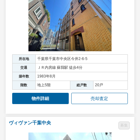
千葉県千葉市中央区今井2-6-5
所在地
ＪＲ内房線 蘇我駅 徒歩4分
交通
1983年8月
築年数
地上5階
20戸
階数
総戸数
物件詳細
売却査定
ヴィヴァン千葉中央
募集