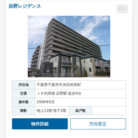
浜野レジデンス
募集
千葉県千葉市中央区村田町
所在地
ＪＲ内房線 浜野駅 徒歩4分
交通
2008年8月
築年数
地上11階 地下1階
階数
総戸数
物件詳細
売却査定