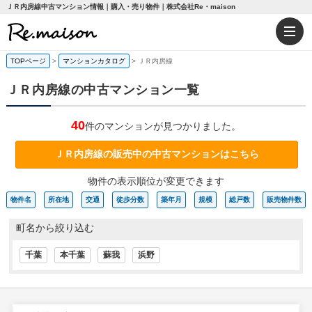
ＪＲ内房線中古マンション情報｜購入・売り物件｜株式会社Re・maison
TOPページ
>
マンションカタログ
>
ＪＲ内房線
ＪＲ内房線の中古マンション一覧
40
件のマンションが見つかりました。
ＪＲ内房線の販売中の中古マンションはこちら
物件の表示順位が変更できます
物件名
所在地
交通
徒歩分数
築年月
規模
総戸数
販売物件数
町名から絞り込む
千葉
本千葉
蘇我
浜野