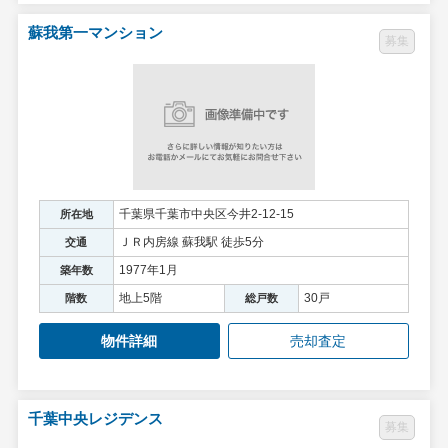
蘇我第一マンション
募集
千葉県千葉市中央区今井2-12-15
所在地
ＪＲ内房線 蘇我駅 徒歩5分
交通
1977年1月
築年数
地上5階
30戸
階数
総戸数
物件詳細
売却査定
千葉中央レジデンス
募集