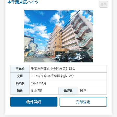
本千葉末広ハイツ
募集
千葉県千葉市中央区末広2-13-1
所在地
ＪＲ内房線 本千葉駅 徒歩12分
交通
1974年4月
築年数
地上7階
46戸
階数
総戸数
物件詳細
売却査定