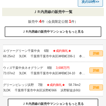
次の10件>>
ＪＲ内房線の販売中一覧
4
1
販売中:
件（会員限定公開:
件）
ＪＲ内房線の販売中マンションをもっと見る
エヴァーグリーン千葉中央
6階
★成約御礼★
詳細
68.25m
2
3LDK 千葉県千葉市中央区神明町206-1 本千
葉駅徒歩8分
ウィズ千葉中央ネオグランデ
8階
3,698万円
詳細
73.07m
2
3LDK 千葉県千葉市中央区神明町24-10 本千
葉駅徒歩4分
グリーンビレッジ浜野
7階
★成約御礼★
58.74m
2
詳細
3LDK 千葉県千葉市中央区浜野町666 浜野駅徒歩9分
ＪＲ内房線の販売中マンションをもっと見る