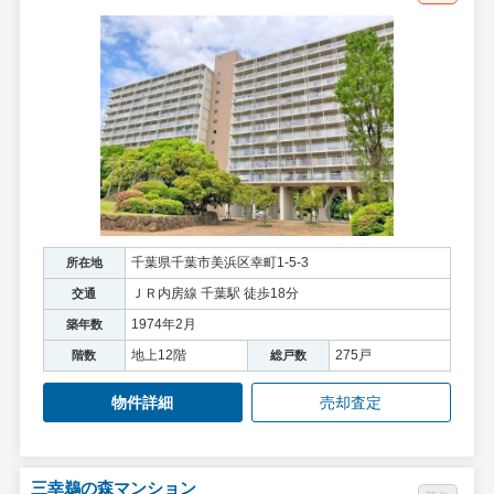
千葉県千葉市美浜区幸町1-5-3
所在地
ＪＲ内房線 千葉駅 徒歩18分
交通
1974年2月
築年数
地上12階
275戸
階数
総戸数
物件詳細
売却査定
三幸鵜の森マンション