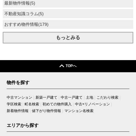
最新物件情報(5)
パークホームズ西船橋本郷町
不動産知識コラム(5)
ハーバーレジデンス
ハイホーム西船橋
おすすめ物件情報(179)
パルコート市川
もっとみる
パルテール船橋山手
ファミール第一西船橋
フェアテラス下総中山
TOPへ
プラウドタワー稲毛
プレアガーデン
物件を探す
プローラ津田沼
ベイマークスクエア オーシャンコート
中古マンション
新築一戸建て
中古一戸建て
土地
こだわり検索
ベイマークスクエア シティコートタワー
学区検索
町名検索
初めての物件購入
中古×リノベーション
ベイマークスクエア セントラルコート
新着物件情報
値下がり物件情報
マンション名検索
ベイマークスクエア プラザコート
エリアから探す
ベイマークスクエア マリナコートタワー
ベイマークスクエア ガーデンコート