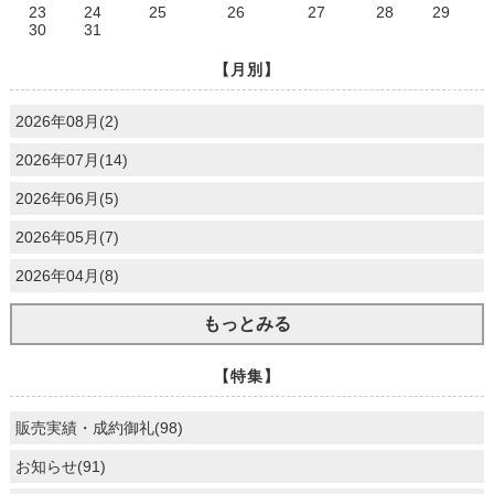
23
24
25
26
27
28
29
サニータウンにれの木台住宅
30
31
サンヴェール西船橋
【月別】
サンクレイドル習志野パセオ
サンクレイドル千葉中央
2026年08月(2)
セレナハイム千葉椿森
2026年07月(14)
ゼファー西船橋
2026年06月(5)
ソフトタウンニュー谷津遊園
2026年05月(7)
ダイアパレス稲毛緑園都市
ダイアパレス京葉蘇我Ⅱ
2026年04月(8)
ダイアパレス京葉蘇我Ⅴ
もっとみる
ティアラマークス船橋行田公園
パークサイド船橋
【特集】
パークシティ検見川浜
パークホームズ稲毛小仲台
販売実績・成約御礼(98)
パークホームズ稲毛海岸花椿
お知らせ(91)
パークホームズ西船橋サウス