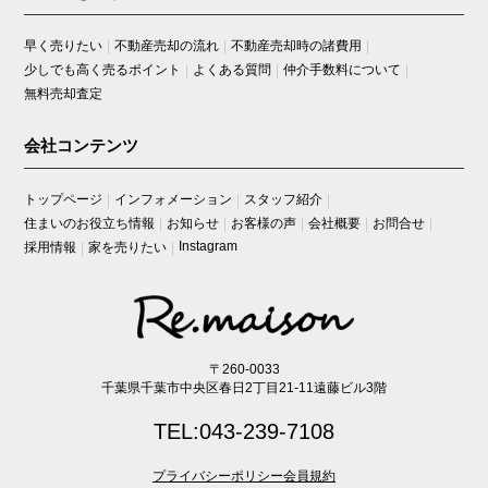
ルミナス原木中山
早く売りたい
不動産売却の流れ
不動産売却時の諸費用
レーベンハイム西船橋クールスクエア
少しでも高く売るポイント
よくある質問
仲介手数料について
レクセルプラザ西船橋
無料売却査定
レクセルマンション西船橋
会社コンテンツ
レクセル西船橋ウインドコート
レジデンス検見川浜
トップページ
インフォメーション
スタッフ紹介
レックス稲毛海岸
住まいのお役立ち情報
お知らせ
お客様の声
会社概要
お問合せ
レックス市川松飛台
Instagram
採用情報
家を売りたい
稲毛パイロットホーム
稲毛ファミールハイツ
稲毛ロイヤルハイツ
稲毛海岸三丁目団地
〒260-0033
千葉県千葉市中央区春日2丁目21-11遠藤ビル3階
稲毛高浜南団地
稲毛高浜北団地
TEL:043-239-7108
稲毛台サンハイツ
プライバシーポリシー
会員規約
稲毛団地