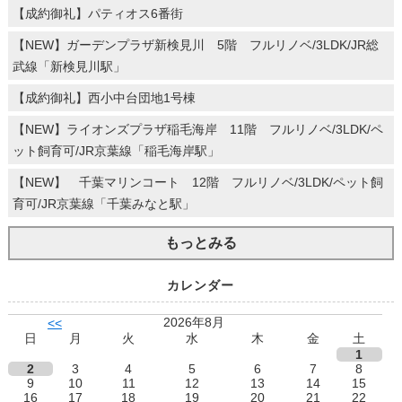
【成約御礼】パティオス6番街
グランドメゾン西船橋
【NEW】ガーデンプラザ新検見川 5階 フルリノベ/3LDK/JR総
グランパスシティ ステイトコート
武線「新検見川駅」
グランパスシティ ブライトコート
クリオ船堀親水公園
【成約御礼】西小中台団地1号棟
クレストフォルム市川南ウッドスクエア
【NEW】ライオンズプラザ稲毛海岸 11階 フルリノベ/3LDK/ペ
クレストフォルム市川南グランステージ
ット飼育可/JR京葉線「稲毛海岸駅」
クレストフォルム西船橋サウスステージ
【NEW】 千葉マリンコート 12階 フルリノベ/3LDK/ペット飼
コープ西船橋
育可/JR京葉線「千葉みなと駅」
コートピア高洲
もっとみる
コスモ・ザ・パークス船橋
コスモ市川
カレンダー
コスモ東中山
2026年8月
コロンブスシティ
<<
日
月
火
水
木
金
土
ザ・レジデンス検見川浜
1
2
3
4
5
6
7
8
ザ・クイーンズガーデン稲毛
9
10
11
12
13
14
15
16
17
18
19
20
21
22
サーパス船橋山手