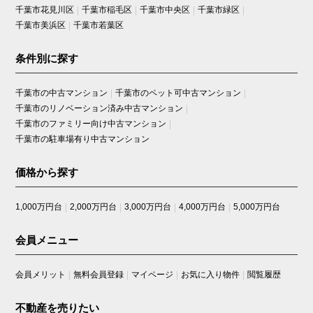
千葉市花見川区
千葉市稲毛区
千葉市中央区
千葉市緑区
ベルス西船橋カザリア
千葉市美浜区
千葉市若葉区
モアステージ市川
モアクレスト荒川公園
条件別に探す
ライオンズガーデン千葉八街
千葉市の中古マンション
千葉市のペット可中古マンション
ライオンズクオーレ幕張マークスフォート
千葉市のリノベーション済み中古マンション
ライオンズマンション上北沢
千葉市のファミリー向け中古マンション
ライオンズマンション稲毛
千葉市の駐車場有り中古マンション
ライオンズマンション西船橋シティ
価格から探す
ライオンズマンション西船橋第３
リーベスト勝田台
1,000万円台
2,000万円台
3,000万円台
4,000万円台
5,000万円台
リーベスト西千葉
リーベスト西船橋
会員メニュー
リステージ西船橋
ルネアクシアム
会員メリット
無料会員登録
マイページ
お気に入り物件
閲覧履歴
ルネサンス・ヴィラズ・フォート
不動産を売りたい
ルネ西船橋