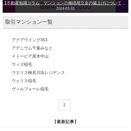
【不動産知識コラム マンションの修繕積立金の値上げについて新たな基準が】
2024-03-31
取引マンション一覧
アクアウイング353
アデニウム千葉みなと
イトーピア原木中山
ウィズ稲毛
ウエリス検見川浜レジデンス
ウェリス稲毛
ヴィルフォーレ稲毛
エクシオ千葉中央
1
エステシティ海浜幕張
エムブランド船橋
グランコート船橋法典
【最新記事】
グランシティヒルミレナ