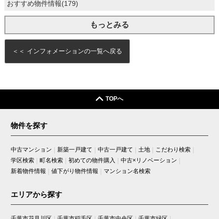
レックス稲毛海岸
おすすめ物件情報(179)
レックス市川松飛台
稲毛パイロットホーム
もっとみる
稲毛ファミールハイツ
稲毛ロイヤルハイツ
稲毛海岸三丁目団地
＜＜ インフォメーションの一覧へ戻る
稲毛高浜南団地
稲毛高浜北団地
稲毛台サンハイツ
稲毛団地
夏見台オークホームズ
鎌ヶ谷グリーンハイツ
TOPへ
宮野木ガーデンハイツ
検見川アートホームズ
検見川パークハウス
物件を探す
幸町西住宅
幸町東住宅
中古マンション
新築一戸建て
中古一戸建て
土地
こだわり検索
行徳ハイライズマンション
香澄一丁目住宅
学区検索
町名検索
初めての物件購入
中古×リノベーション
高洲一丁目住宅
新着物件情報
値下がり物件情報
マンション名検索
高洲二丁目住宅
高品ハイツ
エリアから探す
三協原木中山ハイツ
市川大野パークホームズ
成田中央公園スカイハイツ
千葉市花見川区
千葉市稲毛区
千葉市中央区
千葉市緑区