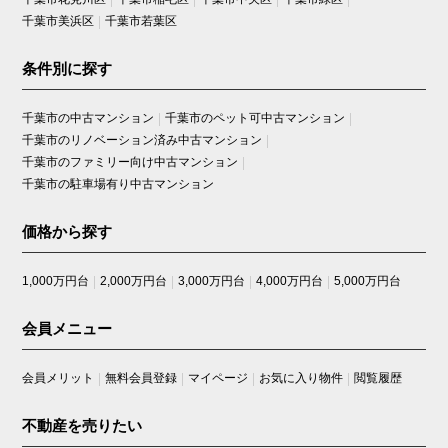
西小中台団地
千葉市美浜区
千葉市若葉区
西船橋グリーンハイツ
西船橋リリエンハイム
西船橋ロイヤルハイツ
条件別に探す
西船橋永谷マンション
西船橋住宅
西船橋パークホームズ
千葉市の中古マンション
千葉市のペット可中古マンション
西船橋二丁目パークホームズ
千葉市のリノベーション済み中古マンション
千葉ガーデンタウンＡ棟
千葉市のファミリー向け中古マンション
千葉ガーデンタウンＢ棟
千葉市の駐車場有り中古マンション
千葉ガーデンタウンＣ棟
千葉ガーデンタウンＤ棟
千葉ガーデンタウンＥ棟
価格から探す
千葉ガーデンタウンＦ棟
津田沼ハイライズ
津田沼十番街ビル
1,000万円台
2,000万円台
3,000万円台
4,000万円台
5,000万円台
東急ドエルアルス西船橋
幕張ガーデンオアシス
会員メニュー
幕張ガーデンフォート
幕張ハウス
真砂一丁目団地
会員メリット
無料会員登録
マイページ
お気に入り物件
閲覧履歴
ブランファーレ
不動産を売りたい