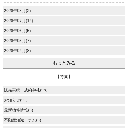
ベイマークスクエア プラザコート
ベイマークスクエア マリナコートタワー
2026年08月(2)
ベイマークスクエア ガーデンコート
ベルス西船橋カザリア
2026年07月(14)
モアステージ市川
モアクレスト荒川公園
2026年06月(5)
ライオンズガーデン千葉八街
ライオンズクオーレ幕張マークスフォート
2026年05月(7)
ライオンズマンション上北沢
ライオンズマンション稲毛
2026年04月(8)
ライオンズマンション西船橋シティ
ライオンズマンション西船橋第３
リーベスト勝田台
もっとみる
リーベスト西千葉
リーベスト西船橋
【特集】
リステージ西船橋
ルネアクシアム
ルネサンス・ヴィラズ・フォート
販売実績・成約御礼(98)
ルネ西船橋
ルミナス原木中山
お知らせ(91)
レーベンハイム西船橋クールスクエア
レクセルプラザ西船橋
最新物件情報(5)
レクセルマンション西船橋
レクセル西船橋ウインドコート
不動産知識コラム(5)
レジデンス検見川浜