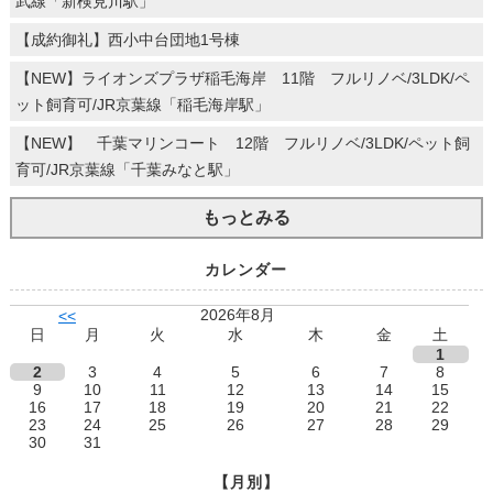
武線「新検見川駅」
ゼファー西船橋
【成約御礼】西小中台団地1号棟
ソフトタウンニュー谷津遊園
ダイアパレス稲毛緑園都市
【NEW】ライオンズプラザ稲毛海岸 11階 フルリノベ/3LDK/ペ
ダイアパレス京葉蘇我Ⅱ
ダイアパレス京葉蘇我Ⅴ
ット飼育可/JR京葉線「稲毛海岸駅」
ティアラマークス船橋行田公園
パークサイド船橋
【NEW】 千葉マリンコート 12階 フルリノベ/3LDK/ペット飼
パークシティ検見川浜
育可/JR京葉線「千葉みなと駅」
パークホームズ稲毛小仲台
パークホームズ稲毛海岸花椿
もっとみる
パークホームズ西船橋サウス
パークホームズ西船橋本郷町
ハーバーレジデンス
カレンダー
ハイホーム西船橋
パルコート市川
2026年8月
<<
パルテール船橋山手
日
月
火
水
木
金
土
ファミール第一西船橋
1
フェアテラス下総中山
2
3
4
5
6
7
8
プラウドタワー稲毛
9
10
11
12
13
14
15
プレアガーデン
16
17
18
19
20
21
22
プローラ津田沼
23
24
25
26
27
28
29
ベイマークスクエア オーシャンコート
30
31
ベイマークスクエア シティコートタワー
ベイマークスクエア セントラルコート
【月別】