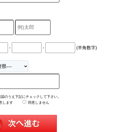
-
-
(半角数字)
確認のうえ下記にチェックして下さい。
意します
同意しません