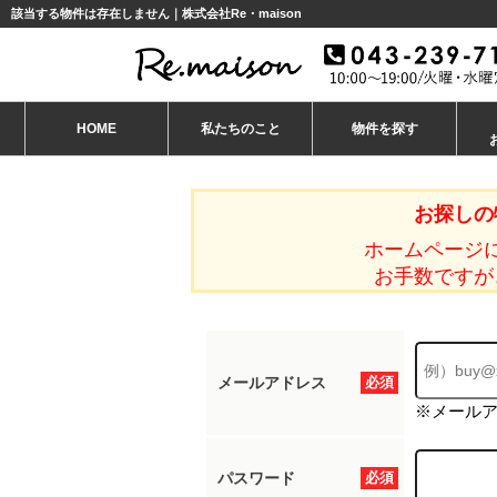
該当する物件は存在しません｜株式会社Re・maison
HOME
私たちのこと
物件を探す
お探しの
ホームページ
お手数ですが
メールアドレス
必須
※メール
パスワード
必須