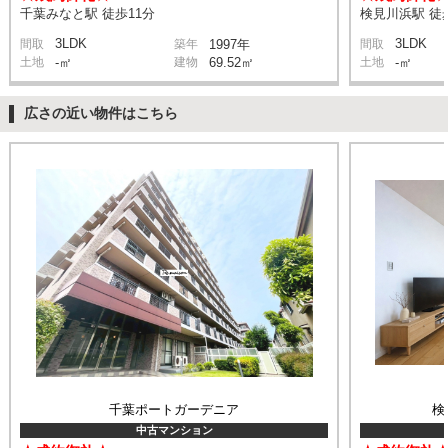
千葉みなと駅 徒歩11分
検見川浜駅 徒
3LDK
3LDK
間取
築年
1997年
間取
土地
-㎡
建物
69.52㎡
土地
-㎡
広さの近い物件はこちら
千葉ポートガーデニア
検
中古マンション