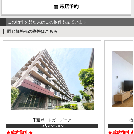
来店予約
この物件を見た人はこの物件も見ています
同じ価格帯の物件はこちら
千葉ポートガーデニア
検
中古マンション
★成約御礼★
★成約御礼