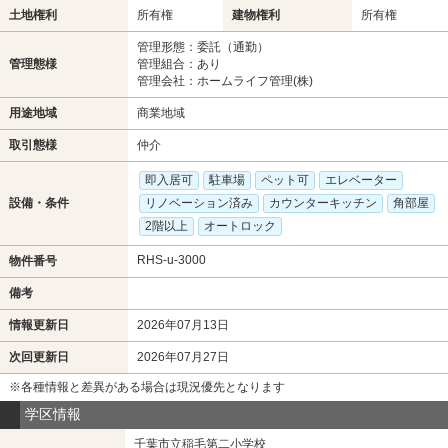
土地権利
所有権
建物権利
所有権
管理形態：委託（通勤）
管理態様
管理組合：あり
管理会社：ホームライフ管理(株)
用途地域
商業地域
取引態様
仲介
即入居可
駐車場
ペット可
エレベーター
設備・条件
リノベーション済み
カウンターキッチン
角部屋
2階以上
オートロック
RHS-u-3000
物件番号
備考
情報更新日
2026年07月13日
次回更新日
2026年07月27日
※各種情報と差異がある場合は現況優先となります
学区情報
千葉市立稲毛第二小学校