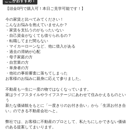
ここがおすすめ！
【頭金0円で購入可！本日ご見学可能です！】
今の家賃と比べてみてください！
こんなお悩みを抱えていませんか？
・家賃を支払うのがもったいない
・自己資金がなくても借りられるの？
・転職してまだ間もない
・マイカーローンなど、他に借入がある
・過去の滞納が心配
・母子家庭の方
・自営業の方
・単身者の方
・他社の事前審査に落ちてしまった
お客様のお悩みに親身に応えて参りました。
不動産も一生に一度の物ではなくなっています。
家はライフスタイルやライフステージにあわせて住みかえるものとい
う
新たな価値観をもとに「一度きりのお付き合い」から「生涯お付き合
い」のできる不動産会社へと。
弊社では、お客様に不動産のプロとして、私たちにしかできない価値
のある提案してまいります。