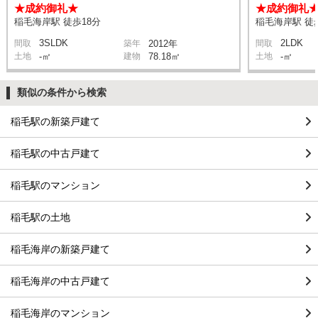
★成約御礼★
★成約御礼
稲毛海岸駅 徒歩18分
稲毛海岸駅 徒
3SLDK
2LDK
間取
築年
2012年
間取
土地
-㎡
建物
78.18㎡
土地
-㎡
類似の条件から検索
稲毛駅の新築戸建て
稲毛駅の中古戸建て
稲毛駅のマンション
稲毛駅の土地
稲毛海岸の新築戸建て
稲毛海岸の中古戸建て
稲毛海岸のマンション