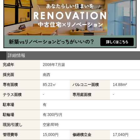
詳細情報
完成年
2008年7月築
採光面
南西
専有面積
85.22㎡
バルコニー面積
14.88m²
-
-
テラス面積
専用庭面積
駐車場
有
駐輪場
有:300円/月
現況/引渡し
空家/即時
管理費等
15,000円
修繕積立金
17,040円