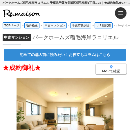
パークホームズ稲毛海岸ラコリエル 千葉県千葉市美浜区稲毛海岸1丁目1-28｜★成約御礼★の中古マンション｜分譲住宅や新築物件｜株式会社R
TOPページ
>
物件検索
>
中古マンション
>
千葉市美浜区
>
ＪＲ総武線
>
パークホ
パークホームズ稲毛海岸ラコリエル
中古マンション
初めての購入前に読みたい！お役立ちコラムはこちら
★成約御礼★
MAPで確認