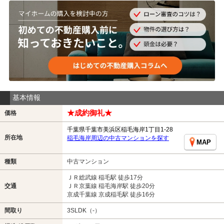
基本情報
★成約御礼★
価格
千葉県千葉市美浜区稲毛海岸1丁目1-28
所在地
稲毛海岸周辺の中古マンションを探す
MAP
種類
中古マンション
ＪＲ総武線 稲毛駅 徒歩17分
交通
ＪＲ京葉線 稲毛海岸駅 徒歩20分
京成千葉線 京成稲毛駅 徒歩16分
間取り
3SLDK（-）