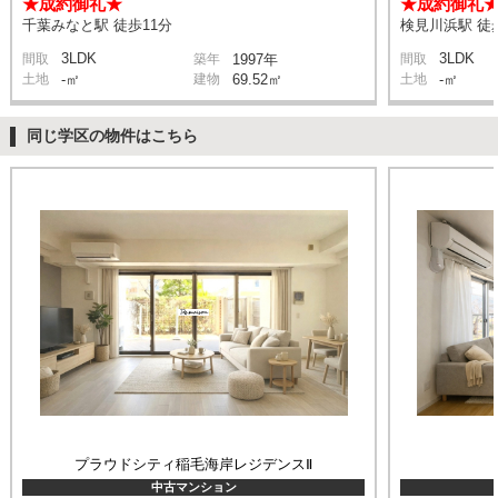
★成約御礼★
★成約御礼
千葉みなと駅 徒歩11分
検見川浜駅 徒
3LDK
3LDK
間取
築年
1997年
間取
土地
-㎡
建物
69.52㎡
土地
-㎡
同じ学区の物件はこちら
プラウドシティ稲毛海岸レジデンスⅡ
中古マンション