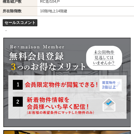
構造/総戸数
RC造/104戸
所在階/階数
10階/地上14階建
セールスコメント
-