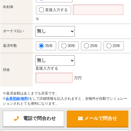
年利率
直接入力する
％
ボーナス払い
返済年数
35年
30年
25年
20年
直接入力する
頭金
万円
※返済金額はあくまでも目安です。
※
会員登録(無料)
をして詳細情報を記入されますと、全物件が自動でシミュレー
ションされとても便利になります。
電話で問合わせ
メールで問合せ