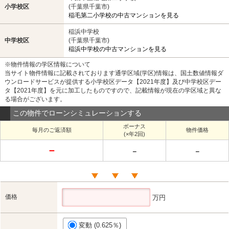
小学校区
(千葉県千葉市)
稲毛第二小学校の中古マンションを見る
稲浜中学校
中学校区
(千葉県千葉市)
稲浜中学校の中古マンションを見る
※物件情報の学区情報について
当サイト物件情報に記載されております通学区域(学区)情報は、国土数値情報ダ
ウンロードサービスが提供する小学校区データ【2021年度】及び中学校区デー
タ【2021年度】を元に加工したものですので、記載情報が現在の学区域と異な
る場合がございます。
この物件でローンシミュレーションする
ボーナス
毎月のご返済額
物件価格
(×年2回)
－
－
－
価格
万円
変動 (0.625％)