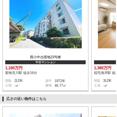
西小中台団地23号棟
中古マンション
1,180万円
1,380万円
新検見川駅 徒歩16分
稲毛海岸駅 徒
2LDK
3LDK
間取
築年
1972年
間取
土地
-㎡
建物
46.77㎡
土地
-㎡
広さの近い物件はこちら