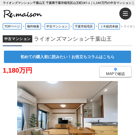
ライオンズマンション千葉山王
TOPページ
>
物件検索
>
中古マンション
>
千葉市稲毛区
>
ＪＲ総武本線
>
ライオ
ライオンズマンション千葉山王
中古マンション
初めての購入前に読みたい！お役立ちコラムはこちら
1,180万円
MAPで確認