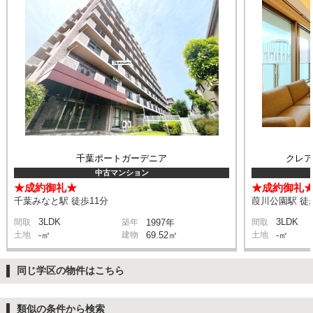
千葉ポートガーデニア
クレ
中古マンション
★成約御礼★
★成約御礼
千葉みなと駅 徒歩11分
葭川公園駅 徒
3LDK
3LDK
間取
築年
1997年
間取
土地
-㎡
建物
69.52㎡
土地
-㎡
同じ学区の物件はこちら
類似の条件から検索