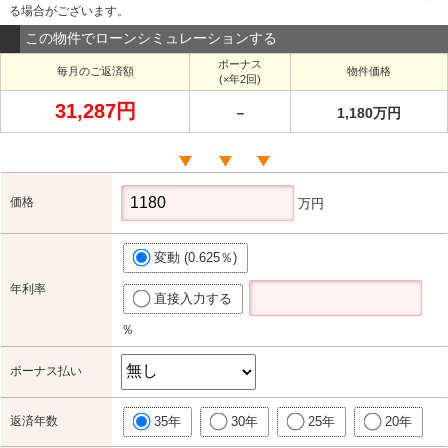
る場合がございます。
この物件でローンシミュレーションする
ボーナス
毎月のご返済額
物件価格
(×年2回)
31,287円
－
1,180万円
価格
万円
変動 (0.625％)
年利率
直接入力する
％
ボーナス払い
返済年数
35年
30年
25年
20年