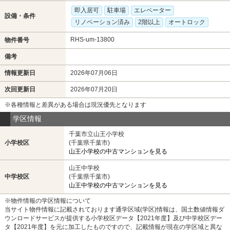
即入居可
駐車場
エレベーター
設備・条件
リノベーション済み
2階以上
オートロック
RHS-um-13800
物件番号
備考
情報更新日
2026年07月06日
次回更新日
2026年07月20日
※各種情報と差異がある場合は現況優先となります
学区情報
千葉市立山王小学校
小学校区
(千葉県千葉市)
山王小学校の中古マンションを見る
山王中学校
中学校区
(千葉県千葉市)
山王中学校の中古マンションを見る
※物件情報の学区情報について
当サイト物件情報に記載されております通学区域(学区)情報は、国土数値情報ダ
ウンロードサービスが提供する小学校区データ【2021年度】及び中学校区デー
タ【2021年度】を元に加工したものですので、記載情報が現在の学区域と異な