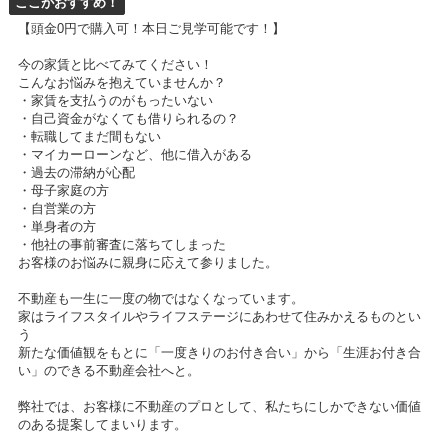
ここがおすすめ！
【頭金0円で購入可！本日ご見学可能です！】
今の家賃と比べてみてください！
こんなお悩みを抱えていませんか？
・家賃を支払うのがもったいない
・自己資金がなくても借りられるの？
・転職してまだ間もない
・マイカーローンなど、他に借入がある
・過去の滞納が心配
・母子家庭の方
・自営業の方
・単身者の方
・他社の事前審査に落ちてしまった
お客様のお悩みに親身に応えて参りました。
不動産も一生に一度の物ではなくなっています。
家はライフスタイルやライフステージにあわせて住みかえるものとい
う
新たな価値観をもとに「一度きりのお付き合い」から「生涯お付き合
い」のできる不動産会社へと。
弊社では、お客様に不動産のプロとして、私たちにしかできない価値
のある提案してまいります。