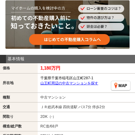
基本情報
1,180万円
価格
千葉県千葉市稲毛区山王町287-1
所在地
山王町周辺の中古マンションを探す
MAP
種類
中古マンション
交通
ＪＲ総武本線 四街道駅 バス7分 停歩2分
間取り
2DK（-）
構造/総戸数
RC造/68戸