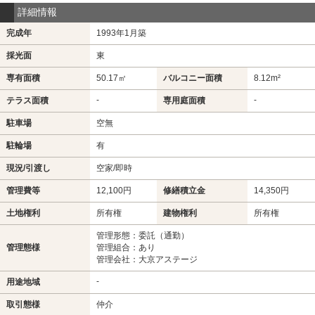
詳細情報
完成年
1993年1月築
採光面
東
専有面積
50.17㎡
バルコニー面積
8.12m²
-
-
テラス面積
専用庭面積
駐車場
空無
駐輪場
有
現況/引渡し
空家/即時
管理費等
12,100円
修繕積立金
14,350円
土地権利
所有権
建物権利
所有権
管理形態：委託（通勤）
管理態様
管理組合：あり
管理会社：大京アステージ
-
用途地域
取引態様
仲介