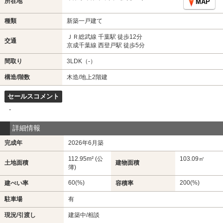
所在地
MAP
種類
新築一戸建て
ＪＲ総武線 千葉駅 徒歩12分
交通
京成千葉線 西登戸駅 徒歩5分
間取り
3LDK（-）
構造/階数
木造/地上2階建
セールスコメント
-
詳細情報
完成年
2026年6月築
112.95m² (公
103.09㎡
土地面積
建物面積
簿)
60(%)
200(%)
建ぺい率
容積率
駐車場
有
現況/引渡し
建築中/相談