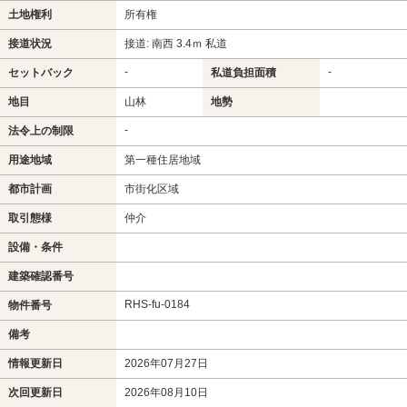
土地権利
所有権
接道状況
接道: 南西 3.4ｍ 私道
-
-
セットバック
私道負担面積
地目
山林
地勢
-
法令上の制限
用途地域
第一種住居地域
都市計画
市街化区域
取引態様
仲介
設備・条件
建築確認番号
RHS-fu-0184
物件番号
備考
情報更新日
2026年07月27日
次回更新日
2026年08月10日