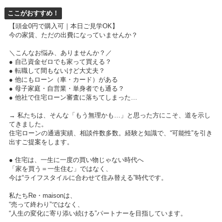
ここがおすすめ！
【頭金0円で購入可｜本日ご見学OK】
今の家賃、ただの出費になっていませんか？
＼こんなお悩み、ありませんか？／
● 自己資金ゼロでも家って買える？
● 転職して間もないけど大丈夫？
● 他にもローン（車・カード）がある
● 母子家庭・自営業・単身者でも通る？
● 他社で住宅ローン審査に落ちてしまった…
→ 私たちは、そんな「もう無理かも…」と思った方にこそ、道を示し
てきました。
住宅ローンの通過実績、相談件数多数。経験と知識で、“可能性”を引き
出すご提案をします。
● 住宅は、一生に一度の買い物じゃない時代へ
「家を買う＝一生住む」ではなく、
今は“ライフスタイルに合わせて住み替える”時代です。
私たちRe・maisonは、
“売って終わり”ではなく、
“人生の変化に寄り添い続ける”パートナーを目指しています。