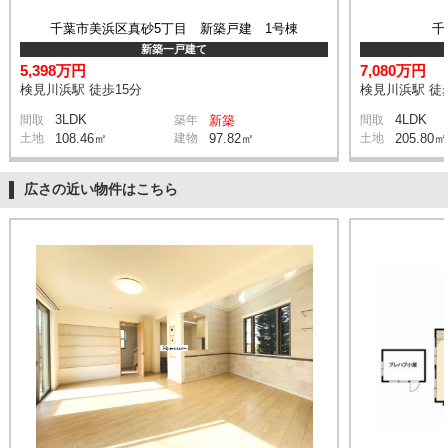
千葉市美浜区真砂5丁目 新築戸建 1号棟
千
新築一戸建て
5,398万円
7,080万円
検見川浜駅 徒歩15分
検見川浜駅 徒
3LDK
4LDK
間取
築年
新築
間取
土地
108.46㎡
建物
97.82㎡
土地
205.80㎡
広さの近い物件はこちら