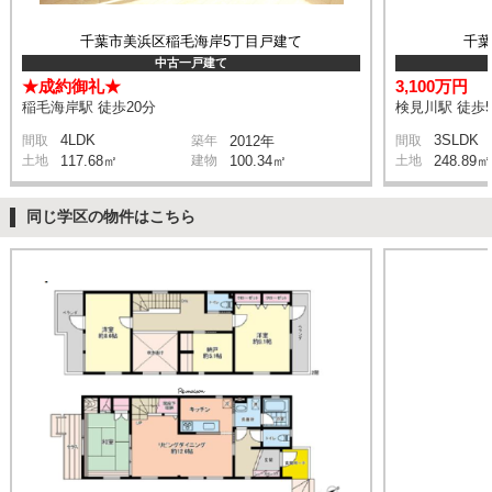
千葉市美浜区稲毛海岸5丁目戸建て
千
中古一戸建て
★成約御礼★
3,100万円
稲毛海岸駅 徒歩20分
検見川駅 徒歩
4LDK
3SLDK
間取
築年
2012年
間取
土地
117.68㎡
建物
100.34㎡
土地
248.89㎡
同じ学区の物件はこちら