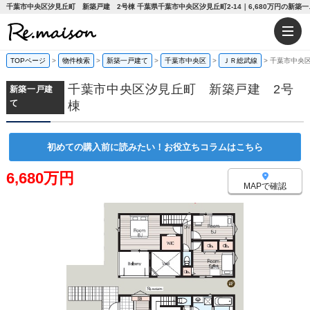
千葉市中央区汐見丘町 新築
TOPページ
>
物件検索
>
新築一戸建て
>
千葉市中央区
>
ＪＲ総武線
>
千葉市中央
千葉市中央区汐見丘町 新築戸建 2号
新築一戸建
て
棟
初めての購入前に読みたい！お役立ちコラムはこちら
6,680万円
MAPで確認