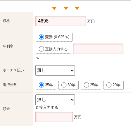
価格
万円
変動 (0.625％)
年利率
直接入力する
％
ボーナス払い
返済年数
35年
30年
25年
20年
直接入力する
頭金
万円