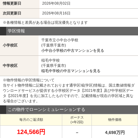
情報更新日
2026年08月02日
次回更新日
2026年08月16日
※各種情報と差異がある場合は現況優先となります
学区情報
千葉市立小中台小学校
小学校区
(千葉県千葉市)
小中台小学校の中古マンションを見る
稲毛中学校
中学校区
(千葉県千葉市)
稲毛中学校の中古マンションを見る
※物件情報の学区情報について
当サイト物件情報に記載されております通学区域(学区)情報は、国土数値情報ダ
ウンロードサービスが提供する小学校区データ【2021年度】及び中学校区デー
タ【2021年度】を元に加工したものですので、記載情報が現在の学区域と異な
る場合がございます。
この物件でローンシミュレーションする
ボーナス
毎月のご返済額
物件価格
(×年2回)
124,566円
－
4,698万円