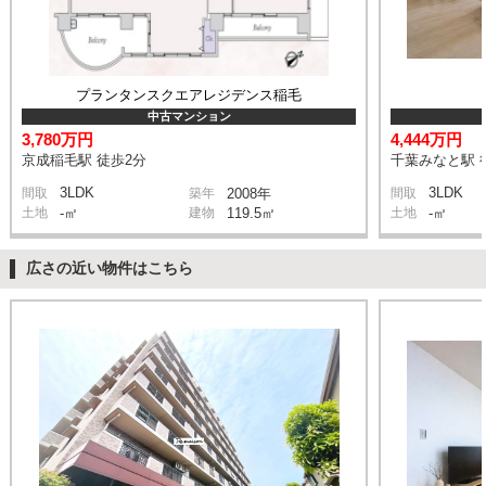
プランタンスクエアレジデンス稲毛
中古マンション
3,780万円
4,444万円
京成稲毛駅 徒歩2分
千葉みなと駅 
3LDK
3LDK
間取
築年
2008年
間取
土地
-㎡
建物
119.5㎡
土地
-㎡
広さの近い物件はこちら