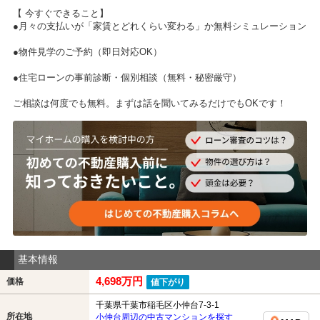
【 今すぐできること】
●月々の支払いが「家賃とどれくらい変わる」か無料シミュレーション
●物件見学のご予約（即日対応OK）
●住宅ローンの事前診断・個別相談（無料・秘密厳守）
ご相談は何度でも無料。まずは話を聞いてみるだけでもOKです！
基本情報
4,698万円
価格
値下がり
千葉県千葉市稲毛区小仲台7-3-1
所在地
小仲台周辺の中古マンションを探す