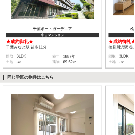
千葉ポートガーデニア
検
中古マンション
★成約御礼★
★成約御礼
千葉みなと駅 徒歩11分
検見川浜駅 徒
3LDK
3LDK
間取
築年
1997年
間取
土地
-㎡
建物
69.52㎡
土地
-㎡
同じ学区の物件はこちら