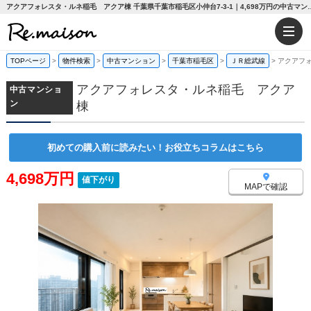
アクアフォレスタ・ルネ稲毛 アクア棟 千葉県千葉市稲毛区小仲台7-3-1｜4
TOPページ
>
物件検索
>
中古マンション
>
千葉市稲毛区
>
ＪＲ総武線
>
アクアフ
アクアフォレスタ・ルネ稲毛 アクア
中古マンショ
ン
棟
初めての購入前に読みたい！お役立ちコラムはこちら
4,698万円
値下がり
MAPで確認