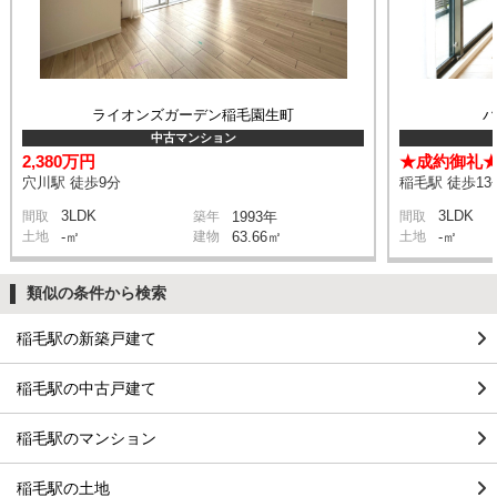
ライオンズガーデン稲毛園生町
中古マンション
2,380万円
★成約御礼
穴川駅 徒歩9分
稲毛駅 徒歩13
3LDK
3LDK
間取
築年
1993年
間取
土地
-㎡
建物
63.66㎡
土地
-㎡
類似の条件から検索
稲毛駅の新築戸建て
稲毛駅の中古戸建て
稲毛駅のマンション
稲毛駅の土地