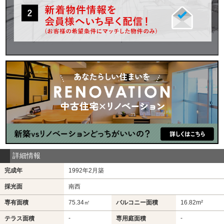
詳細情報
完成年
1992年2月築
採光面
南西
専有面積
75.34㎡
バルコニー面積
16.82m²
-
-
テラス面積
専用庭面積