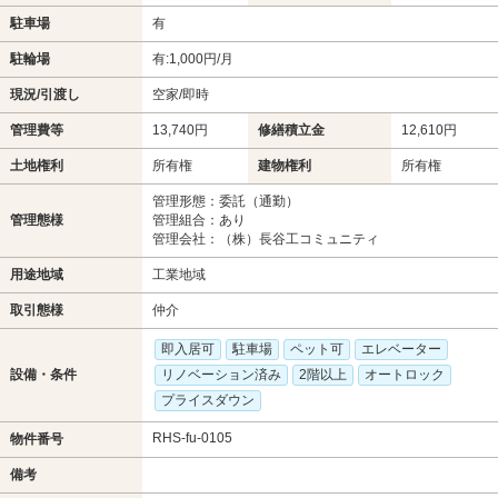
駐車場
有
駐輪場
有:1,000円/月
現況/引渡し
空家/即時
管理費等
13,740円
修繕積立金
12,610円
土地権利
所有権
建物権利
所有権
管理形態：委託（通勤）
管理態様
管理組合：あり
管理会社：（株）長谷工コミュニティ
用途地域
工業地域
取引態様
仲介
即入居可
駐車場
ペット可
エレベーター
設備・条件
リノベーション済み
2階以上
オートロック
プライスダウン
RHS-fu-0105
物件番号
備考