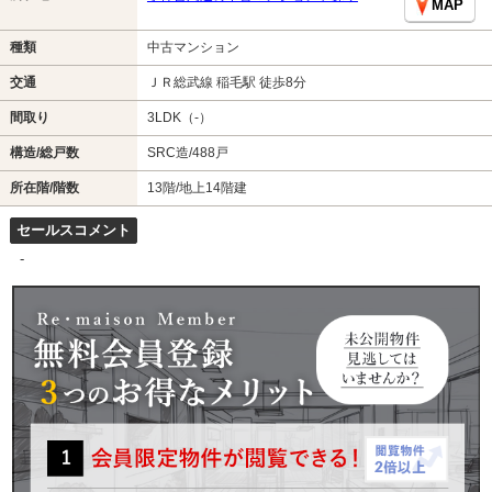
MAP
種類
中古マンション
交通
ＪＲ総武線 稲毛駅 徒歩8分
間取り
3LDK（-）
構造/総戸数
SRC造/488戸
所在階/階数
13階/地上14階建
セールスコメント
-