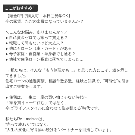
ここがおすすめ！
【頭金0円で購入可｜本日ご見学OK】
今の家賃、ただの出費になっていませんか？
＼こんなお悩み、ありませんか？／
● 自己資金ゼロでも家って買える？
● 転職して間もないけど大丈夫？
● 他にもローン（車・カード）がある
● 母子家庭・自営業・単身者でも通る？
● 他社で住宅ローン審査に落ちてしまった…
→ 私たちは、そんな「もう無理かも…」と思った方にこそ、道を示し
てきました。
住宅ローンの通過実績、相談件数多数。経験と知識で、“可能性”を引き
出すご提案をします。
● 住宅は、一生に一度の買い物じゃない時代へ
「家を買う＝一生住む」ではなく、
今は“ライフスタイルに合わせて住み替える”時代です。
私たちRe・maisonは、
“売って終わり”ではなく、
“人生の変化に寄り添い続ける”パートナーを目指しています。