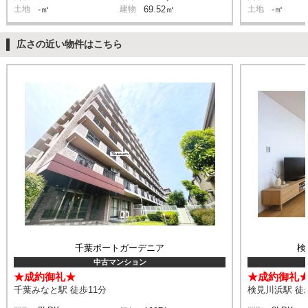
土地
-㎡
建物
69.52㎡
土地
-㎡
広さの近い物件はこちら
千葉ポートガーデニア
検
中古マンション
★成約御礼★
★成約御礼
千葉みなと駅 徒歩11分
検見川浜駅 徒