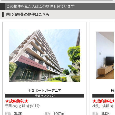
この物件を見た人はこの物件も見ています
同じ価格帯の物件はこちら
千葉ポートガーデニア
検
中古マンション
★成約御礼★
★成約御礼
千葉みなと駅 徒歩11分
検見川浜駅 徒
3LDK
3LDK
間取
築年
1997年
間取