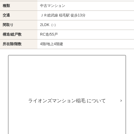
種類
中古マンション
交通
ＪＲ総武線 稲毛駅 徒歩13分
間取り
2LDK（-）
構造/総戸数
RC造/55戸
所在階/階数
4階/地上4階建
ライオンズマンション稲毛