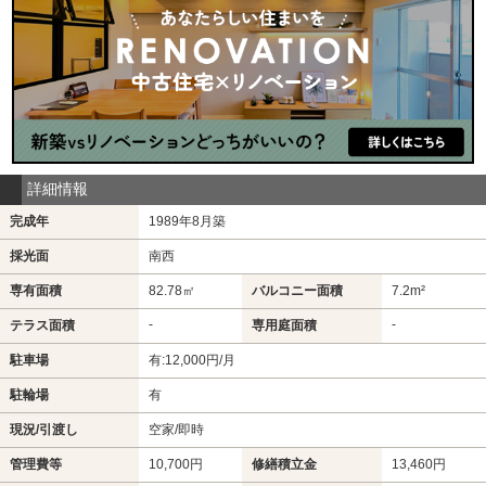
詳細情報
完成年
1989年8月築
採光面
南西
専有面積
82.78㎡
バルコニー面積
7.2m²
-
-
テラス面積
専用庭面積
駐車場
有:12,000円/月
駐輪場
有
現況/引渡し
空家/即時
管理費等
10,700円
修繕積立金
13,460円