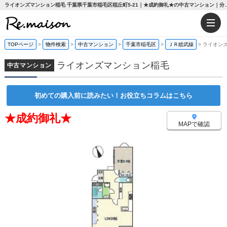
ライオンズマンション稲毛 千葉県千葉市稲毛区稲丘町5-21｜★成約御
TOPページ
>
物件検索
>
中古マンション
>
千葉市稲毛区
>
ＪＲ総武線
>
ライオン
ライオンズマンション稲毛
中古マンション
初めての購入前に読みたい！お役立ちコラムはこちら
★成約御礼★
MAPで確認