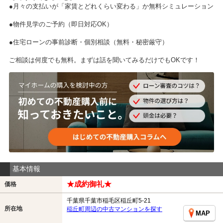
●月々の支払いが「家賃とどれくらい変わる」か無料シミュレーション
●物件見学のご予約（即日対応OK）
●住宅ローンの事前診断・個別相談（無料・秘密厳守）
ご相談は何度でも無料。まずは話を聞いてみるだけでもOKです！
基本情報
★成約御礼★
価格
千葉県千葉市稲毛区稲丘町5-21
所在地
稲丘町周辺の中古マンションを探す
MAP