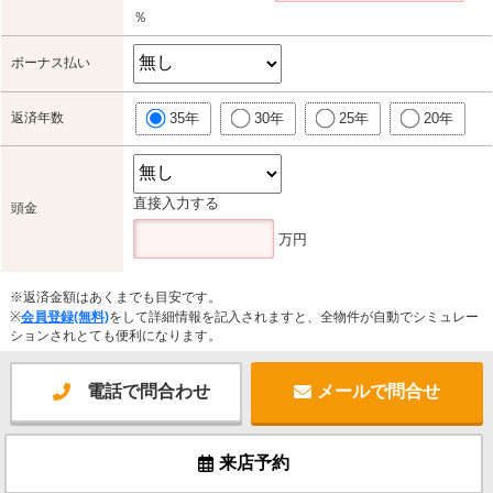
％
ボーナス払い
返済年数
35年
30年
25年
20年
直接入力する
頭金
万円
※返済金額はあくまでも目安です。
※
会員登録(無料)
をして詳細情報を記入されますと、全物件が自動でシミュレー
ションされとても便利になります。
電話で問合わせ
メールで問合せ
来店予約