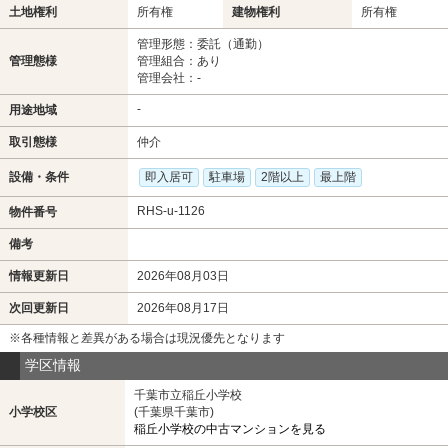
土地権利
所有権
建物権利
所有権
管理形態：委託（通勤）
管理態様
管理組合：あり
管理会社：-
-
用途地域
取引態様
仲介
設備・条件
即入居可
駐車場
2階以上
最上階
RHS-u-1126
物件番号
備考
情報更新日
2026年08月03日
次回更新日
2026年08月17日
※各種情報と差異がある場合は現況優先となります
学区情報
千葉市立稲丘小学校
小学校区
(千葉県千葉市)
稲丘小学校の中古マンションを見る