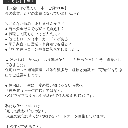
ここがおすすめ！
【頭金0円で購入可｜本日ご見学OK】
今の家賃、ただの出費になっていませんか？
＼こんなお悩み、ありませんか？／
● 自己資金ゼロでも家って買える？
● 転職して間もないけど大丈夫？
● 他にもローン（車・カード）がある
● 母子家庭・自営業・単身者でも通る？
● 他社で住宅ローン審査に落ちてしまった…
→ 私たちは、そんな「もう無理かも…」と思った方にこそ、道を示し
てきました。
住宅ローンの通過実績、相談件数多数。経験と知識で、“可能性”を引き
出すご提案をします。
● 住宅は、一生に一度の買い物じゃない時代へ
「家を買う＝一生住む」ではなく、
今は“ライフスタイルに合わせて住み替える”時代です。
私たちRe・maisonは、
“売って終わり”ではなく、
“人生の変化に寄り添い続ける”パートナーを目指しています。
【 今すぐできること】