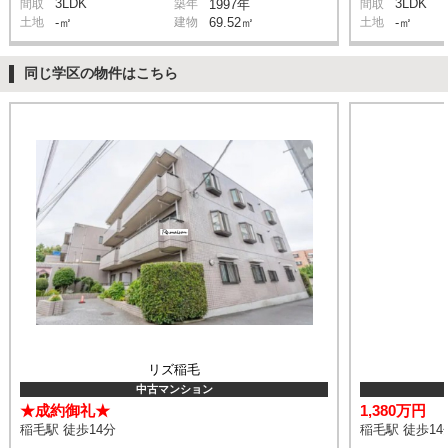
3LDK
3LDK
間取
築年
1997年
間取
土地
-㎡
建物
69.52㎡
土地
-㎡
同じ学区の物件はこちら
リズ稲毛
中古マンション
★成約御礼★
1,380万円
稲毛駅 徒歩14分
稲毛駅 徒歩14