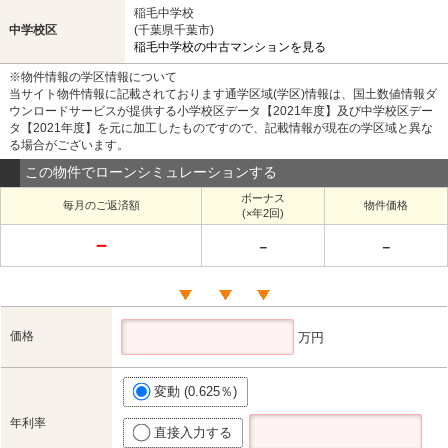
稲毛中学校
中学校区
(千葉県千葉市)
稲毛中学校の中古マンションを見る
※物件情報の学区情報について
当サイト物件情報に記載されております通学区域(学区)情報は、国土数値情報ダ
ウンロードサービスが提供する小学校区データ【2021年度】及び中学校区デー
タ【2021年度】を元に加工したものですので、記載情報が現在の学区域と異な
る場合がございます。
この物件でローンシミュレーションする
ボーナス
毎月のご返済額
物件価格
(×年2回)
－
－
－
価格
万円
変動 (0.625％)
年利率
直接入力する