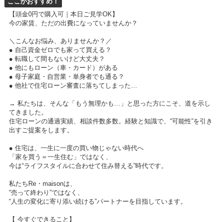
ここがおすすめ！
【頭金0円で購入可｜本日ご見学OK】
今の家賃、ただの出費になっていませんか？
＼こんなお悩み、ありませんか？／
● 自己資金ゼロでも家って買える？
● 転職して間もないけど大丈夫？
● 他にもローン（車・カード）がある
● 母子家庭・自営業・単身者でも通る？
● 他社で住宅ローン審査に落ちてしまった…
→ 私たちは、そんな「もう無理かも…」と思った方にこそ、道を示し
てきました。
住宅ローンの通過実績、相談件数多数。経験と知識で、“可能性”を引き
出すご提案をします。
● 住宅は、一生に一度の買い物じゃない時代へ
「家を買う＝一生住む」ではなく、
今は“ライフスタイルに合わせて住み替える”時代です。
私たちRe・maisonは、
“売って終わり”ではなく、
“人生の変化に寄り添い続ける”パートナーを目指しています。
【 今すぐできること】