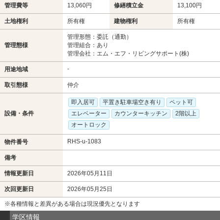
管理費等
13,060円
修繕積立金
13,100円
土地権利
所有権
建物権利
所有権
管理形態：委託（通勤）
管理態様
管理組合：あり
管理会社：エム・エフ・リビングサポート(株)
-
用途地域
取引態様
仲介
即入居可
平置き駐車場空き有り
ペット可
設備・条件
エレベーター
カウンターキッチン
2階以上
オートロック
RHS-u-1083
物件番号
備考
情報更新日
2026年05月11日
次回更新日
2026年05月25日
※各種情報と差異がある場合は現況優先となります
学区情報