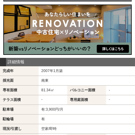
詳細情報
完成年
2007年1月築
採光面
南東
専有面積
81.34㎡
バルコニー面積
-
-
-
テラス面積
専用庭面積
駐車場
有:3,900円/月
駐輪場
有
現況/引渡し
空家/即時