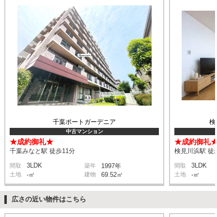
千葉ポートガーデニア
検
中古マンション
★成約御礼★
★成約御礼
千葉みなと駅 徒歩11分
検見川浜駅 徒
3LDK
3LDK
間取
築年
1997年
間取
土地
-㎡
建物
69.52㎡
土地
-㎡
広さの近い物件はこちら