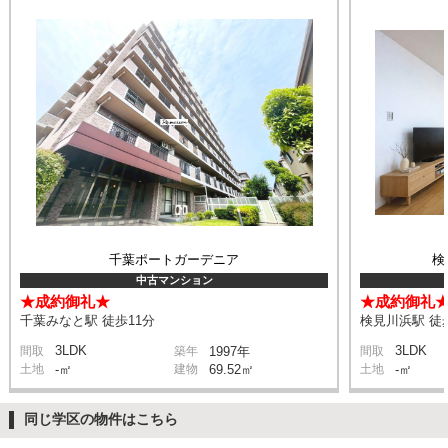
千葉ポートガーデニア
検
中古マンション
★成約御礼★
★成約御礼
千葉みなと駅 徒歩11分
検見川浜駅 徒
3LDK
3LDK
間取
築年
1997年
間取
土地
-㎡
建物
69.52㎡
土地
-㎡
同じ学区の物件はこちら