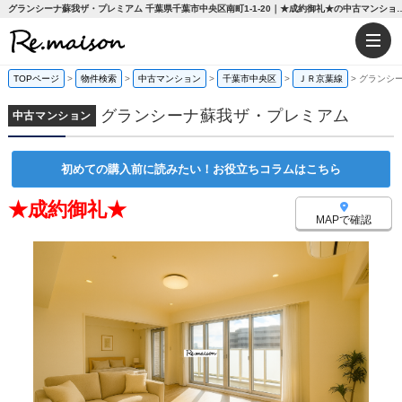
グランシーナ蘇我ザ・プレミアム 千葉県千葉市中央区南町1-1-20｜★成約御礼★の中古
TOPページ
>
物件検索
>
中古マンション
>
千葉市中央区
>
ＪＲ京葉線
>
グランシ
グランシーナ蘇我ザ・プレミアム
中古マンション
初めての購入前に読みたい！お役立ちコラムはこちら
★成約御礼★
MAPで確認