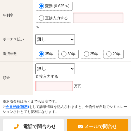
変動 (0.625％)
年利率
直接入力する
％
ボーナス払い
返済年数
35年
30年
25年
20年
直接入力する
頭金
万円
※返済金額はあくまでも目安です。
※
会員登録(無料)
をして詳細情報を記入されますと、全物件が自動でシミュレー
ションされとても便利になります。
電話で問合わせ
メールで問合せ