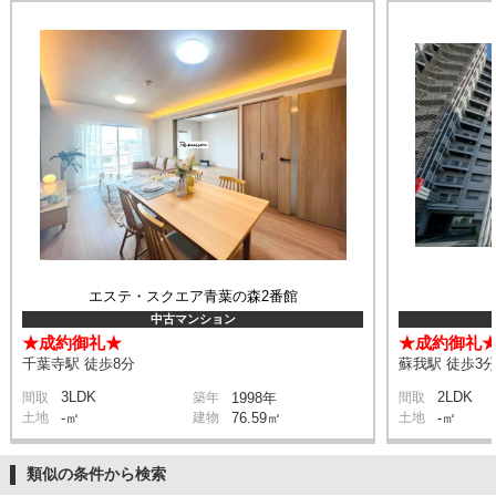
エステ・スクエア青葉の森2番館
中古マンション
★成約御礼★
★成約御礼
千葉寺駅 徒歩8分
蘇我駅 徒歩3
3LDK
2LDK
間取
築年
1998年
間取
土地
-㎡
建物
76.59㎡
土地
-㎡
類似の条件から検索