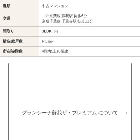
種類
中古マンション
ＪＲ京葉線 蘇我駅 徒歩6分
交通
京成千葉線 千葉寺駅 徒歩12分
間取り
3LDK（-）
構造/総戸数
RC造/-
所在階/階数
4階/地上10階建
グランシーナ蘇我ザ・プレミアム