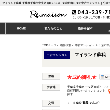
マイランド蘇我 千葉県千葉市中央区南町2-19-3｜★成約御礼★の中古マンション｜分譲住
HOME
私たちのこと
物件を探す
>
TOPページ
>
物件検索
>
中古マンション
千葉市中
マイランド蘇我
中古マンション
価格
★成約御礼★
千葉県千葉市中央区南町2-19-3
所在地
南町周辺の中古マンションを
探す
ＪＲ京葉線
蘇我
徒歩3分
交通