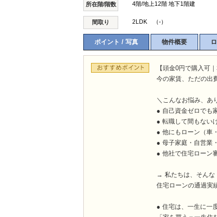
4階/地上12階 地下1階建
所在階/階数
2LDK （-）
間取り
ポイント / 写真
物件概要
ロ
【頭金0円で購入可｜
今の家賃、ただの出
＼こんなお悩み、あ
● 自己資金ゼロでも
● 転職して間もない
● 他にもローン（車
● 母子家庭・自営業
● 他社で住宅ローン
→ 私たちは、そん
住宅ローンの通過実
● 住宅は、一生に一