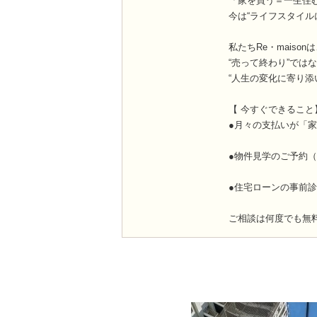
「家を買う＝一生住
今は“ライフスタイル
私たちRe・maison
“売って終わり”では
“人生の変化に寄り添
【 今すぐできること
●月々の支払いが「
●物件見学のご予約（
●住宅ローンの事前
ご相談は何度でも無