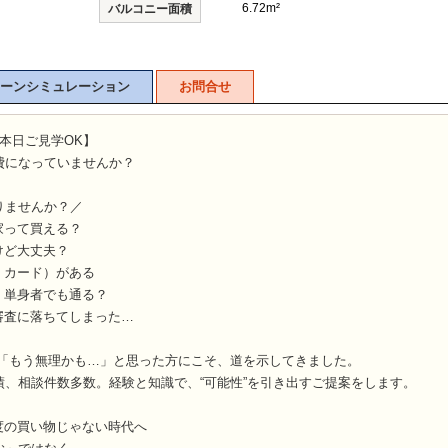
6.72m²
バルコニー面積
ーンシミュレーション
お問合せ
本日ご見学OK】
費になっていませんか？
りませんか？／
家って買える？
けど大丈夫？
・カード）がある
・単身者でも通る？
審査に落ちてしまった…
な「もう無理かも…」と思った方にこそ、道を示してきました。
績、相談件数多数。経験と知識で、“可能性”を引き出すご提案をします。
度の買い物じゃない時代へ