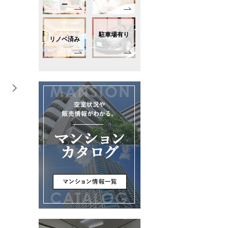
ー
駐車場有り
リノベ済み
-