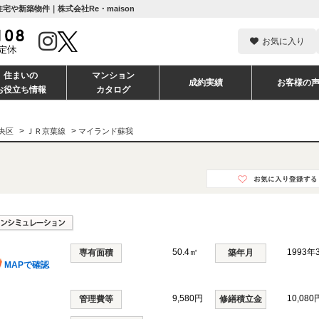
宅や新築物件｜株式会社Re・maison
お気に入り
住まいの
マンション
成約実績
お客様の
お役立ち情報
カタログ
>
>
央区
ＪＲ京葉線
マイランド蘇我
50.4㎡
1993年
専有面積
築年月
MAPで確認
9,580円
10,080
管理費等
修繕積立金