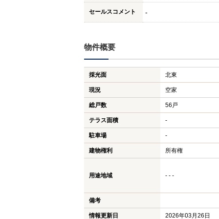
セールスコメント
-
物件概要
採光面
北東
現況
空家
総戸数
56戸
テラス面積
-
駐車場
-
建物権利
所有権
用途地域
- - -
備考
情報更新日
2026年03月26日