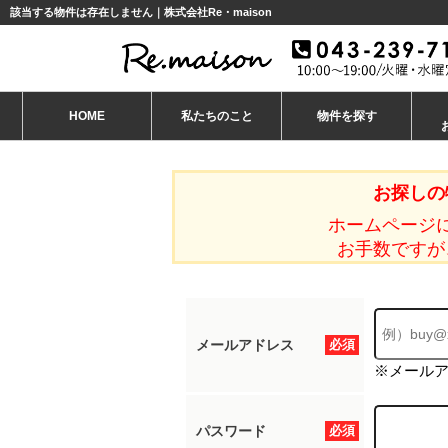
該当する物件は存在しません｜株式会社Re・maison
HOME
私たちのこと
物件を探す
お探しの
ホームページ
お手数ですが
メールアドレス
必須
※メール
パスワード
必須