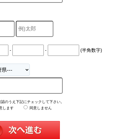
-
-
(半角数字)
確認のうえ下記にチェックして下さい。
意します
同意しません