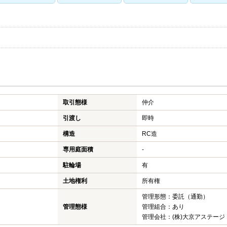
取引態様
仲介
引渡し
即時
構造
RC造
専用庭面積
-
駐輪場
有
土地権利
所有権
管理形態：委託（通勤）
管理態様
管理組合：あり
管理会社：(株)大京アステージ