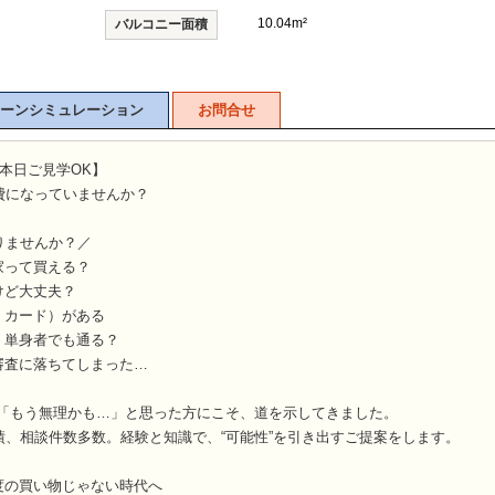
10.04m²
バルコニー面積
ーンシミュレーション
お問合せ
本日ご見学OK】
費になっていませんか？
りませんか？／
家って買える？
けど大丈夫？
・カード）がある
・単身者でも通る？
審査に落ちてしまった…
な「もう無理かも…」と思った方にこそ、道を示してきました。
績、相談件数多数。経験と知識で、“可能性”を引き出すご提案をします。
度の買い物じゃない時代へ