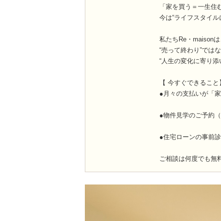
「家を買う＝一生住
今は“ライフスタイル
私たちRe・maison
“売って終わり”では
“人生の変化に寄り添
【 今すぐできること
●月々の支払いが「
●物件見学のご予約（
●住宅ローンの事前
ご相談は何度でも無