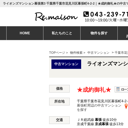
ライオンズマンション幕張第3 千葉県千葉市花見川区幕張町4-2-2｜★成約御礼★の中古マ
HOME
私たちのこと
物件を探す
>
TOPページ
>
物件検索
>
中古マンション
千葉市花
ライオンズマンシ
中古マンション
価格
★成約御礼★
千葉県千葉市花見川区幕張町4-2-
所在地
幕張町周辺の中古マンション
を探す
ＪＲ総武線
幕張
徒歩10分
交通
京成千葉線
京成幕張
徒歩13分