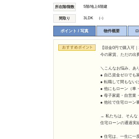
5階/地上6階建
所在階/階数
3LDK （-）
間取り
ポイント / 写真
物件概要
ロ
【頭金0円で購入可｜
今の家賃、ただの出
＼こんなお悩み、あ
● 自己資金ゼロでも
● 転職して間もない
● 他にもローン（車
● 母子家庭・自営業
● 他社で住宅ローン
→ 私たちは、そん
住宅ローンの通過実
● 住宅は、一生に一