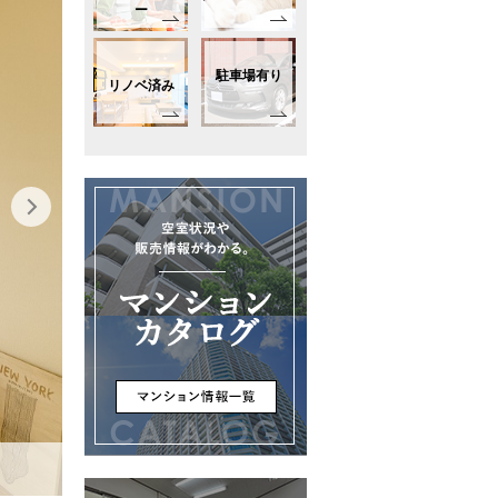
ー
駐車場有り
リノベ済み
-