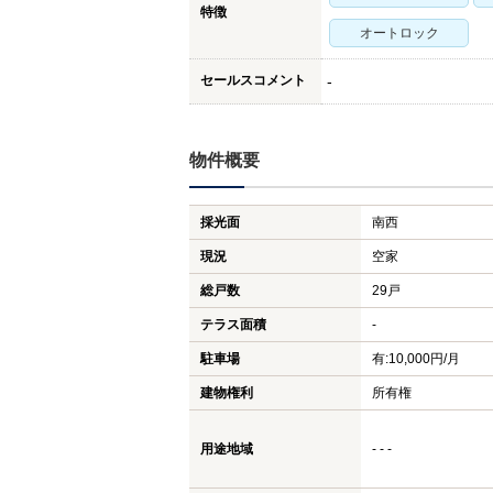
特徴
オートロック
セールスコメント
-
物件概要
採光面
南西
現況
空家
総戸数
29戸
テラス面積
-
駐車場
有:10,000円/月
建物権利
所有権
用途地域
- - -