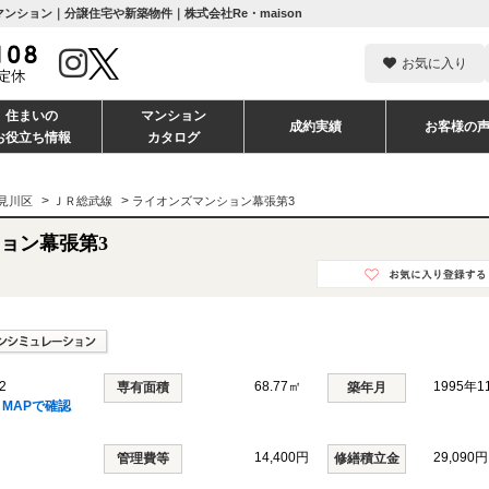
ンション｜分譲住宅や新築物件｜株式会社Re・maison
お気に入り
住まいの
マンション
成約実績
お客様の
お役立ち情報
カタログ
>
>
見川区
ＪＲ総武線
ライオンズマンション幕張第3
ョン幕張第3
2
68.77㎡
1995年
専有面積
築年月
MAPで確認
14,400円
29,090円
管理費等
修繕積立金