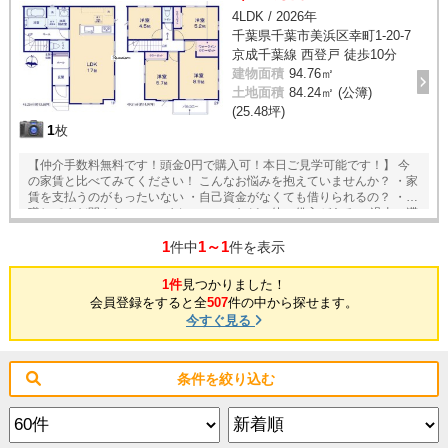
4LDK / 2026年
千葉県千葉市美浜区幸町1-20-7
京成千葉線 西登戸 徒歩10分
建物面積
94.76㎡
土地面積
84.24㎡ (公簿)
(25.48坪)
1
枚
【仲介手数料無料です！頭金0円で購入可！本日ご見学可能です！】 今
の家賃と比べてみてください！ こんなお悩みを抱えていませんか？ ・家
賃を支払うのがもったいない ・自己資金がなくても借りられるの？ ・転
職してまだ間もない ・マイカーローンなど、他に借入がある ・過去の滞
納が心配 ・母子家庭の方 ・自営業の方 ・単身者の方 ・他社の事前審査
1
1～1
に落ちてしまった お客様のお悩みに親身に応えて参りました。 不動産も
件中
件を表示
一生に一度の物ではなくなっています。 家はライフスタイルやライフス
テージにあわせて住みかえるものという 新たな価値観をもとに「一度き
1件
見つかりました！
りのお付き合い」から「生涯お付き合い」のできる不動産会社へと。 弊
会員登録をすると全
507
件の中から探せます。
社では、お客様に不動産のプロとして、私たちにしかできない価値のあ
今すぐ見る
る提案してまいります。
条件を絞り込む