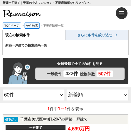
新築一戸建て｜千葉の中古マンション・不動産情報ならリメゾンへ
TOPページ
>
物件検索
>
不動産情報一覧
現在の検索条件
さらに条件を絞り込む
新築一戸建ての検索結果一覧
会員登録で全ての物件を見る
422件
507件
一般物件
総物件数
1
1～1
件中
件を表示
千葉市美浜区幸町1-20-7の新築一戸建て
値下がり
一戸建て
4,699万円